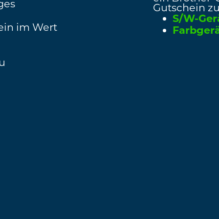
ges
Gutschein zu
S/W-Gerä
ein im Wert
Farbgerä
u