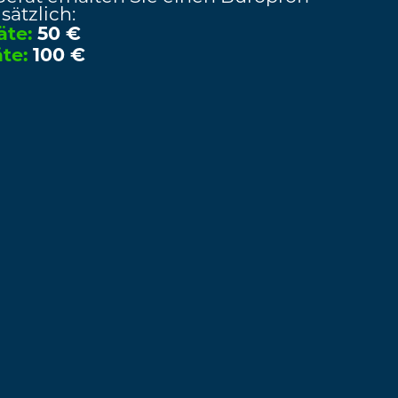
sätzlich:
te:
50 €
te:
100 €