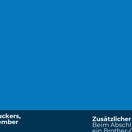
uckers,
Zusätzlicher
zember
Beim Abschlu
ein Brother-