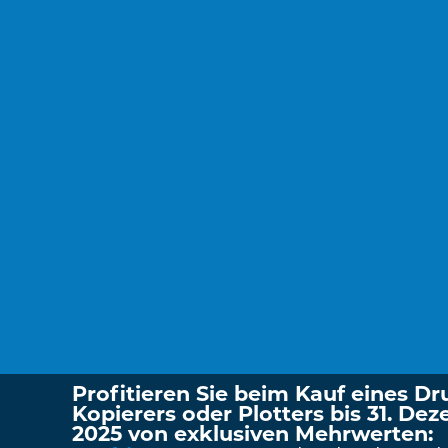
Profitieren Sie beim Kauf eines Dr
Kopierers oder Plotters bis 31. De
2025 von exklusiven Mehrwerten: