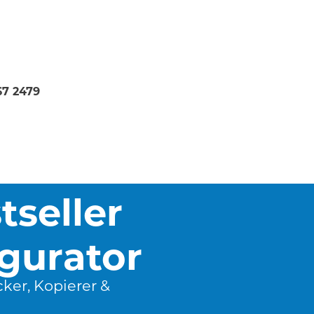
67 2479
tseller
gurator
cker, Kopierer &